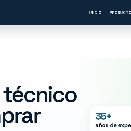
INICIO
PRODUCT
 técnico
prar
35+
años de expe