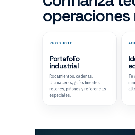
Confianza té
operaciones 
PRODUCTO
AS
Portafolio
Id
industrial
eq
Rodamientos, cadenas,
Te 
chumaceras, guías lineales,
mar
retenes, piñones y referencias
alt
especiales.