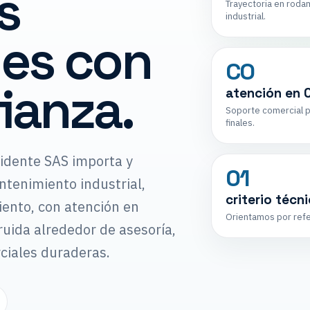
s
Trayectoria en roda
industrial.
les con
CO
ianza.
atención en 
Soporte comercial p
finales.
idente SAS importa y
01
tenimiento industrial,
criterio técn
ento, con atención en
Orientamos por refer
ruida alrededor de asesoría,
rciales duraderas.