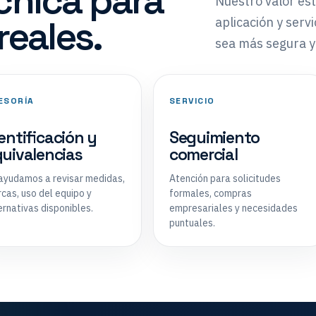
cnica para
Nuestro valor es
reales.
aplicación y serv
sea más segura y 
ESORÍA
SERVICIO
entificación y
Seguimiento
uivalencias
comercial
ayudamos a revisar medidas,
Atención para solicitudes
cas, uso del equipo y
formales, compras
ernativas disponibles.
empresariales y necesidades
puntuales.