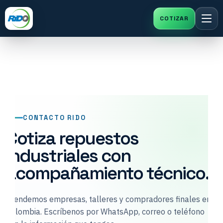
Saltar
al
contenido
CONTACTO RIDO
Cotiza repuestos
industriales con
acompañamiento técnico.
Atendemos empresas, talleres y compradores finales en
Colombia. Escríbenos por WhatsApp, correo o teléfono