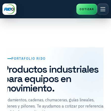
Saltar
al
contenido
PORTAFOLIO RIDO
Productos industriales
para equipos en
movimiento.
Rodamientos, cadenas, chumaceras, guías lineales,
retenes y piñones. Te ayudamos a cotizar por referencia,