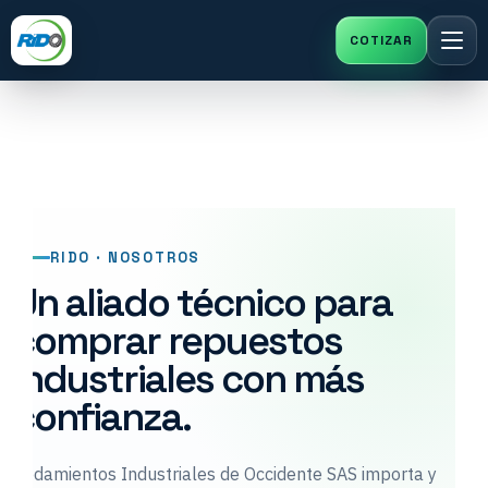
Saltar
al
contenido
RIDO · NOSOTROS
Un aliado técnico para
comprar repuestos
industriales con más
confianza.
Rodamientos Industriales de Occidente SAS importa y