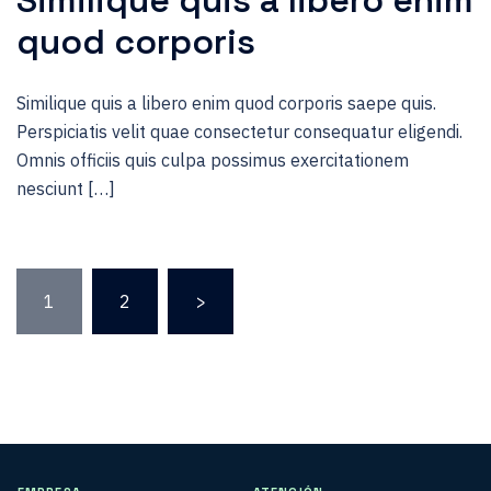
Similique quis a libero enim
quod corporis
Similique quis a libero enim quod corporis saepe quis.
Perspiciatis velit quae consectetur consequatur eligendi.
Omnis officiis quis culpa possimus exercitationem
nesciunt […]
Paginación
1
2
>
de
entradas