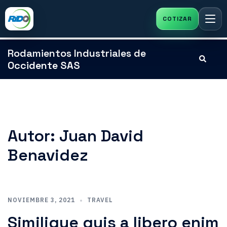
Saltar
Rodamientos Industriales de
Buscar
al
Occidente SAS
contenido
Autor:
Juan David
Benavidez
NOVIEMBRE 3, 2021
TRAVEL
Similique quis a libero enim