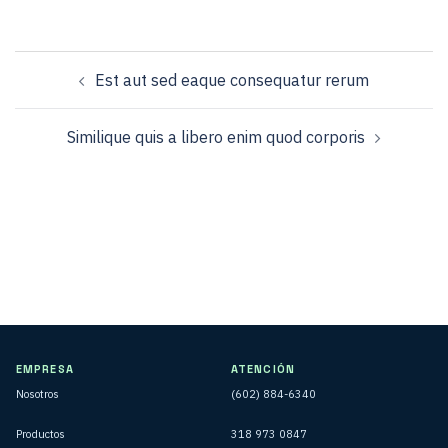
Navegación
Est aut sed eaque consequatur rerum
de
entradas
Similique quis a libero enim quod corporis
EMPRESA
ATENCIÓN
Nosotros
(602) 884-6340
Productos
318 973 0847