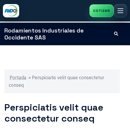
Saltar
Rodamientos Industriales de
Buscar
al
Occidente SAS
contenido
Portada
»
Perspiciatis velit quae consectetur
conseq
Perspiciatis velit quae
consectetur conseq